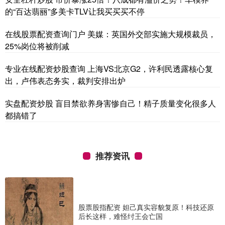
的“百达翡丽”多美卡TLV让我买买买不停
在线股票配资查询门户 美媒：英国外交部实施大规模裁员，
25%岗位将被削减
专业在线配资炒股查询 上海VS北京G2，许利民透露核心复
出，卢伟表态务实，裁判安排出炉
实盘配资炒股 盲目禁欲养身害惨自己！精子质量变化很多人
都搞错了
推荐资讯
股票股指配资 妲己真实容貌复原！科技还原
后长这样，难怪纣王会亡国