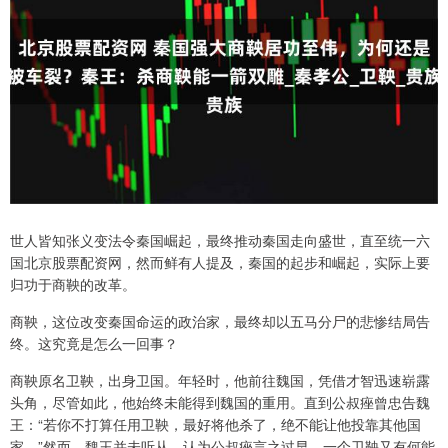
世人皆知张义变法令秦国崛起，最终推动秦国走向盛世，直至统一六
国北京股票配资网，然而鲜有人提及，秦国的起步和崛起，实际上要
归功于商鞅的改革。
商鞅，这位改变秦国命运的政治家，最终却以五马分尸的悲惨结局告
终。这究竟是怎么一回事？
商鞅原名卫鞅，出身卫国。年轻时，他前往魏国，凭借才智迅速崭露
头角，尽管如此，他始终未能得到魏国的重用。直到公叔痤曾忠告魏
王：“若你不打算任用卫鞅，最好将他杀了，绝不能让他投靠其他国
家。”然而，魏王并未听从，认为公叔痤言之过早，一个卫鞅又有何能