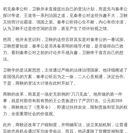
初见秦孝公时，卫鞅并未直接提出自己的变法计划，而是先与秦孝公
探讨帝道、王道等一系列治国之道，见秦孝公对这些兴趣不大，卫鞅
又转而讨论霸道、强国之策。秦孝公听得心生不耐，内心有些冷漠，
认为卫鞅不过是些空洞的言辞，甚至产生了些许轻视之情。
然而，他并未意识到，卫鞅的这些言辞其实是对秦孝公的一番试探。
卫鞅想要知道，秦孝公是否具备英明的领导才能，是否值得自己效
力。看到秦孝公对之前的讨论并不感兴趣，卫鞅终于直言自己的想
法。
卫鞅学的是法家思想，主张通过严格的法律治理国家。他详细阐述了
富国强兵的方案，秦孝公听后为之一振，二人心意相通，决定合作。
于是，商鞅的变法大计便在此时开始了。
商鞅的改革，简直是一场史无前例的“刀刀见血”。他所做的第一件
事，就是对那些有权有势的王公贵族进行了严厉打击。公元前359
年，商鞅推出了《垦草令》，即通过扶持农业，限制贵族和官员的权
力，全面重塑社会的价值观。
此外，商鞅还改革了户籍制度，并明确军法，设立奖励机制，让普通
百姓也有机会通过军功改变命运。而且，他还废除了世卿世禄制度，