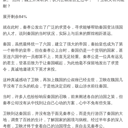
耐？
展开剩余84%
就在此时，秦孝公发出了广泛的求贤令，寻求能够帮助秦国变法强国
的人才。说到秦国的当时状况，实际上与后来的辉煌相距甚远。
秦国，虽然最终统一了六国，建立了强大的帝国，秦始皇也成为了第
一个称帝的皇帝，但在秦孝公上台时，秦国仍是一个贫弱的国家，甚
至连六国中的一员都算不上，简直无足轻重。秦孝公是一位具有远见
的君主，登基后致力于让秦国崛起，为此他毫不保留地发出了求贤
令，真诚地邀请天下英才来投。
这种真诚感动了卫鞅，再加上魏国的公叔痤已经去世，卫鞅在魏国几
乎没有了出头的机会，于是他决定启程，跋山涉水前往秦国。
当时，许多人也纷纷响应秦国的召唤，前来阐述各自的治国之策，但
秦孝公却没有从中找到让自己心动的方案，心中不免有些失落。
卫鞅到达秦国后，并没有急于面见秦孝公，而是先行游历了秦国的大
地，调查了百姓的生计，了解国家的困境与病根。经过半年多的深入
考察，卫鞅才终于拿着自己的治国理念，亲自去见秦孝公。